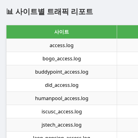
📊 사이트별 트래픽 리포트
사이트
access.log
bogo_access.log
buddypoint_access.log
did_access.log
humanpool_access.log
iscusc_access.log
jstech_access.log
laon_pension_access.log